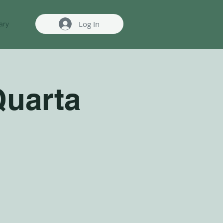
Log In
ary
Quarta