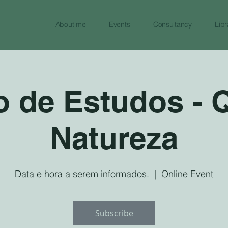
About me
Events
Consultancy
Libr
 de Estudos - 
Natureza
Data e hora a serem informados.
  |  
Online Event
Subscribe